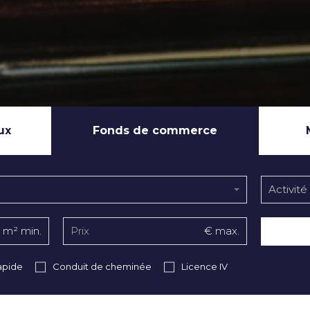
ux
Fonds de commerce
Activit
m² min.
€ max.
apide
Conduit de cheminée
Licence IV