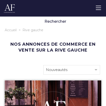
Localisation
m² max.
€ max.
€ max.
➜
Rechercher
Accueil
>
Rive gauche
NOS ANNONCES DE COMMERCE EN
VENTE SUR LA RIVE GAUCHE