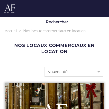
Localisation
m² max.
€ max.
€ max.
➜
Rechercher
Accueil
>
Nos locaux commerciaux en location
NOS LOCAUX COMMERCIAUX EN
LOCATION