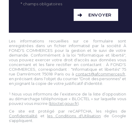
* champs obligatoires
ENVOYER
Les informations recueillies sur ce formulaire sont
enregistrées dans un fichier informatisé par la société À
FOND'S COMMERCES pour la gestion et le suivi de votre
demande. Conformément à la loi "Informatique et liberté",
vous pouvez exercer votre droit d'accès aux données vous
concernant et les faire rectifier en contactant : À FOND'S
COMMERCES, correspondant : "Informatique et libertés" 75
rue Damrémont 75018 Paris ou à
contact@afcommerces.fr
,
en précisant dans l'objet du courrier "Droit des personnes" et
en joignant la copie de votre justificatif d'identité.
¹ Nous vous informons de l’existence de la liste d’opposition
au démarchage téléphonique « BLOCTEL » sur laquelle vous
pouvez vous inscrire (
bloctel.gouv.fr
).
Ce site est protégé par reCAPTCHA, les règles de
Confidentialité
et
les Conditions d'Utilisation
de Google
s'appliquent.