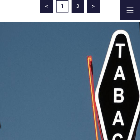
<
1
2
>
: 9 RÉSULTATS