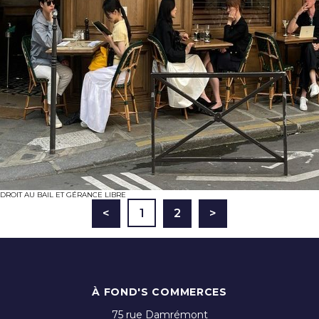
DROIT AU BAIL ET GÉRANCE LIBRE
<
1
2
>
À FOND'S COMMERCES
75 rue Damrémont