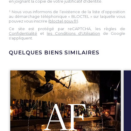
en joignant la copie de votre justificatif d'identité.
¹ Nous vous informons de l’existence de la liste d’opposition
au démarchage téléphonique « BLOCTEL » sur laquelle vous
pouvez vous inscrire (
bloctel.gouv.fr
).
Ce site est protégé par reCAPTCHA, les règles de
Confidentialité
et
les Conditions d'Utilisation
de Google
s'appliquent.
QUELQUES BIENS SIMILAIRES