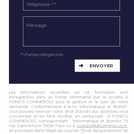
* champs obligatoires
ENVOYER
Les informations recueillies sur ce formulaire sont
enregistrées dans un fichier informatisé par la société À
FOND'S COMMERCES pour la gestion et le suivi de votre
demande. Conformément à la loi "Informatique et liberté",
vous pouvez exercer votre droit d'accès aux données vous
concernant et les faire rectifier en contactant : À FOND'S
COMMERCES, correspondant : "Informatique et libertés" 75
rue Damrémont 75018 Paris ou à
contact@afcommerces.fr
,
en précisant dans l'objet du courrier "Droit des personnes" et