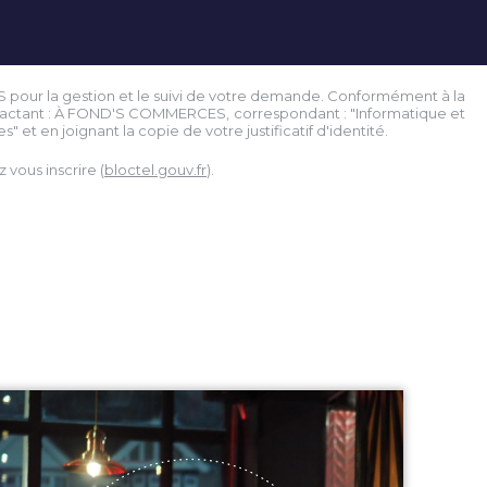
S pour la gestion et le suivi de votre demande. Conformément à la
contactant : À FOND'S COMMERCES, correspondant : "Informatique et
" et en joignant la copie de votre justificatif d'identité.
vous inscrire (
bloctel.gouv.fr
).