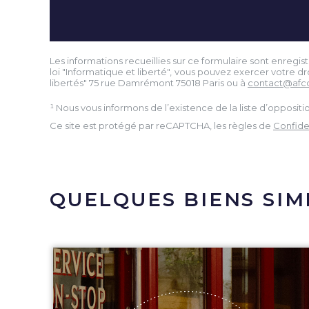
Les informations recueillies sur ce formulaire sont enreg
loi "Informatique et liberté", vous pouvez exercer votre 
libertés" 75 rue Damrémont 75018 Paris ou à
contact@afc
¹ Nous vous informons de l’existence de la liste d’opposi
Ce site est protégé par reCAPTCHA, les règles de
Confiden
QUELQUES BIENS SIM