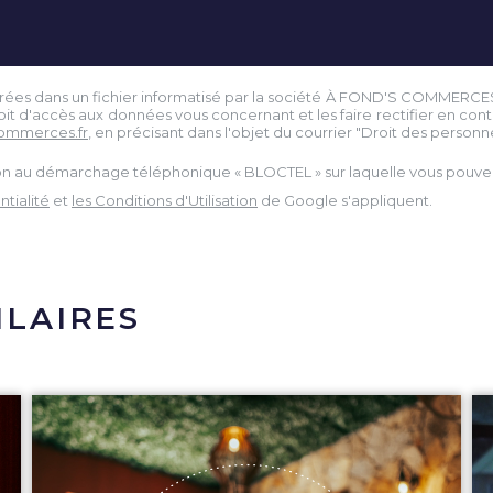
istrées dans un fichier informatisé par la société À FOND'S COMMERCE
droit d'accès aux données vous concernant et les faire rectifier en 
ommerces.fr
, en précisant dans l'objet du courrier "Droit des personnes
tion au démarchage téléphonique « BLOCTEL » sur laquelle vous pouvez 
tialité
et
les Conditions d'Utilisation
de Google s'appliquent.
ILAIRES