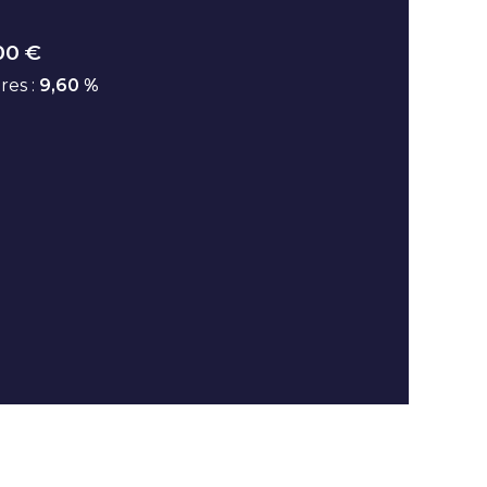
00 €
res :
9,60 %