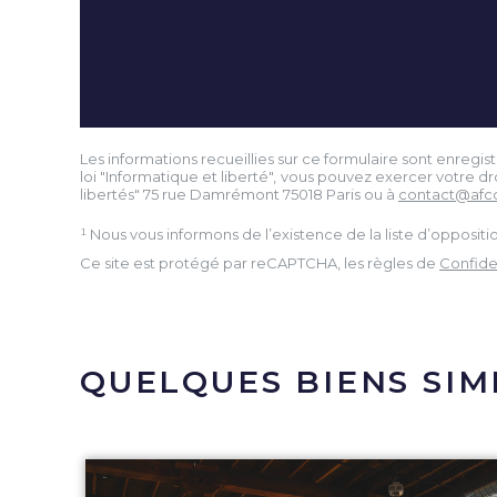
Les informations recueillies sur ce formulaire sont enreg
loi "Informatique et liberté", vous pouvez exercer votre 
libertés" 75 rue Damrémont 75018 Paris ou à
contact@afc
¹ Nous vous informons de l’existence de la liste d’opposi
Ce site est protégé par reCAPTCHA, les règles de
Confiden
QUELQUES BIENS SIM