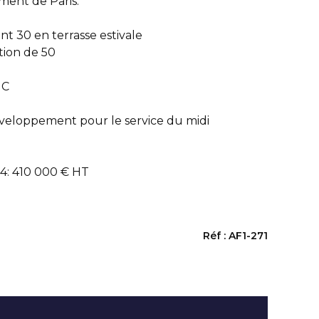
ment de Paris.
ont 30 en terrasse estivale
tion de 50
HC
éveloppement pour le service du midi
024: 410 000 € HT
Réf : AF1-271