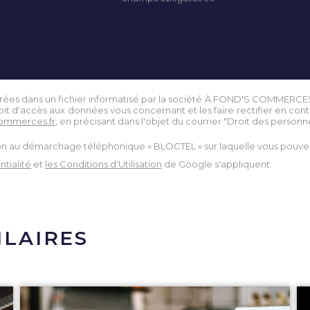
istrées dans un fichier informatisé par la société À FOND'S COMMERCE
droit d'accès aux données vous concernant et les faire rectifier en 
ommerces.fr
, en précisant dans l'objet du courrier "Droit des personnes
tion au démarchage téléphonique « BLOCTEL » sur laquelle vous pouvez 
tialité
et
les Conditions d'Utilisation
de Google s'appliquent.
ILAIRES