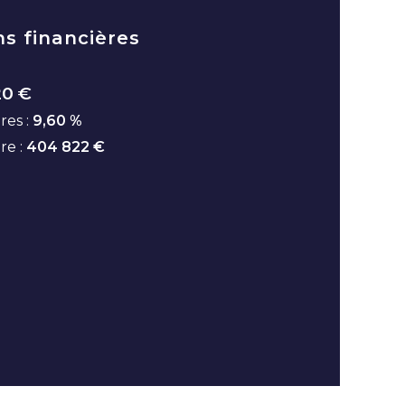
ns financières
20 €
res :
9,60 %
ire :
404 822 €