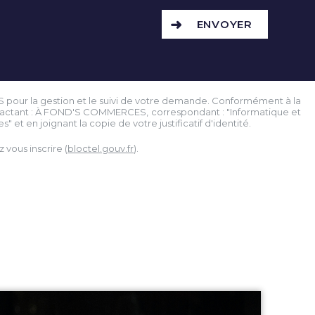
ENVOYER
S pour la gestion et le suivi de votre demande. Conformément à la
contactant : À FOND'S COMMERCES, correspondant : "Informatique et
" et en joignant la copie de votre justificatif d'identité.
vous inscrire (
bloctel.gouv.fr
).