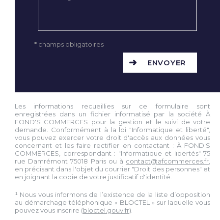
* champs obligatoires
ENVOYER
Les informations recueillies sur ce formulaire sont
enregistrées dans un fichier informatisé par la société À
FOND'S COMMERCES pour la gestion et le suivi de votre
demande. Conformément à la loi "Informatique et liberté",
vous pouvez exercer votre droit d'accès aux données vous
concernant et les faire rectifier en contactant : À FOND'S
COMMERCES, correspondant : "Informatique et libertés" 75
rue Damrémont 75018 Paris ou à
contact@afcommerces.fr
,
en précisant dans l'objet du courrier "Droit des personnes" et
en joignant la copie de votre justificatif d'identité.
¹ Nous vous informons de l’existence de la liste d’opposition
au démarchage téléphonique « BLOCTEL » sur laquelle vous
pouvez vous inscrire (
bloctel.gouv.fr
).