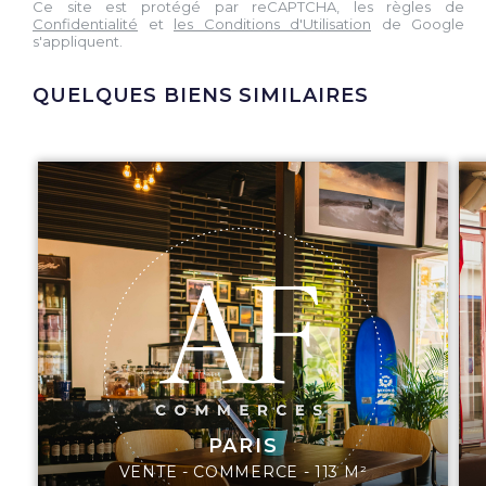
Ce site est protégé par reCAPTCHA, les règles de
Confidentialité
et
les Conditions d'Utilisation
de Google
s'appliquent.
QUELQUES BIENS SIMILAIRES
PARIS
VENTE - COMMERCE - 113 M²