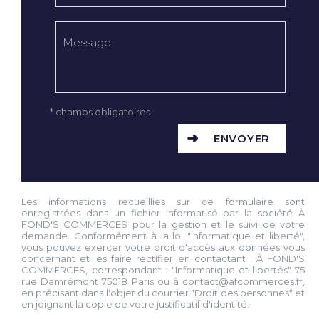
* champs obligatoires
ENVOYER
Les informations recueillies sur ce formulaire sont
enregistrées dans un fichier informatisé par la société À
FOND'S COMMERCES pour la gestion et le suivi de votre
demande. Conformément à la loi "Informatique et liberté",
vous pouvez exercer votre droit d'accès aux données vous
concernant et les faire rectifier en contactant : À FOND'S
COMMERCES, correspondant : "Informatique et libertés" 75
rue Damrémont 75018 Paris ou à
contact@afcommerces.fr
,
en précisant dans l'objet du courrier "Droit des personnes" et
en joignant la copie de votre justificatif d'identité.