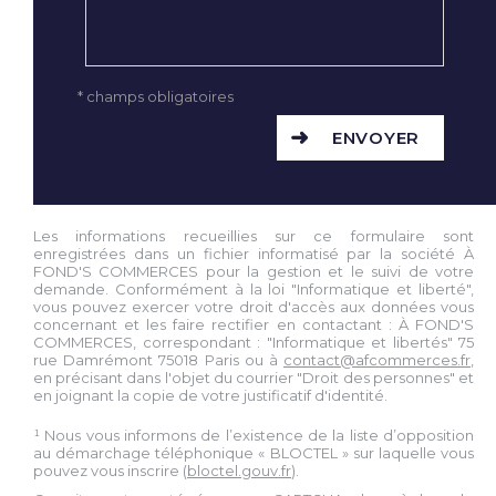
* champs obligatoires
ENVOYER
Les informations recueillies sur ce formulaire sont
enregistrées dans un fichier informatisé par la société À
FOND'S COMMERCES pour la gestion et le suivi de votre
demande. Conformément à la loi "Informatique et liberté",
vous pouvez exercer votre droit d'accès aux données vous
concernant et les faire rectifier en contactant : À FOND'S
COMMERCES, correspondant : "Informatique et libertés" 75
rue Damrémont 75018 Paris ou à
contact@afcommerces.fr
,
en précisant dans l'objet du courrier "Droit des personnes" et
en joignant la copie de votre justificatif d'identité.
¹ Nous vous informons de l’existence de la liste d’opposition
au démarchage téléphonique « BLOCTEL » sur laquelle vous
pouvez vous inscrire (
bloctel.gouv.fr
).