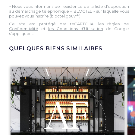
¹ Nous vous informons de l’existence de la liste d’opposition
au démarchage téléphonique « BLOCTEL » sur laquelle vous
pouvez vous inscrire (
bloctel.gouv.fr
).
Ce site est protégé par reCAPTCHA, les règles de
Confidentialité
et
les Conditions d'Utilisation
de Google
s'appliquent.
QUELQUES BIENS SIMILAIRES