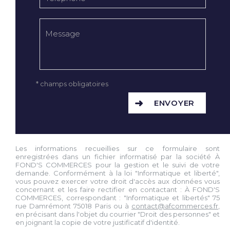
* champs obligatoires
ENVOYER
Les informations recueillies sur ce formulaire sont
enregistrées dans un fichier informatisé par la société À
FOND'S COMMERCES pour la gestion et le suivi de votre
demande. Conformément à la loi "Informatique et liberté",
vous pouvez exercer votre droit d'accès aux données vous
concernant et les faire rectifier en contactant : À FOND'S
COMMERCES, correspondant : "Informatique et libertés" 75
rue Damrémont 75018 Paris ou à
contact@afcommerces.fr
,
en précisant dans l'objet du courrier "Droit des personnes" et
en joignant la copie de votre justificatif d'identité.