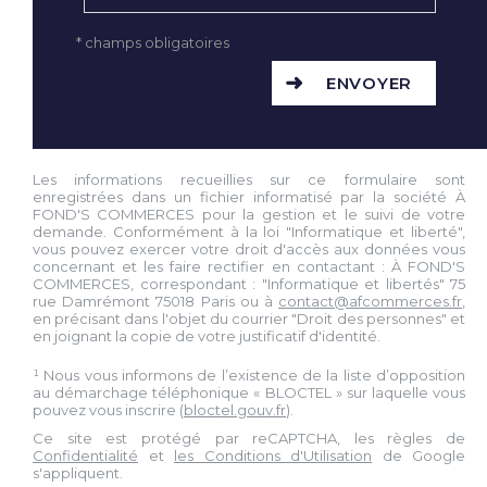
* champs obligatoires
ENVOYER
Les informations recueillies sur ce formulaire sont
enregistrées dans un fichier informatisé par la société À
FOND'S COMMERCES pour la gestion et le suivi de votre
demande. Conformément à la loi "Informatique et liberté",
vous pouvez exercer votre droit d'accès aux données vous
concernant et les faire rectifier en contactant : À FOND'S
COMMERCES, correspondant : "Informatique et libertés" 75
rue Damrémont 75018 Paris ou à
contact@afcommerces.fr
,
en précisant dans l'objet du courrier "Droit des personnes" et
en joignant la copie de votre justificatif d'identité.
¹ Nous vous informons de l’existence de la liste d’opposition
au démarchage téléphonique « BLOCTEL » sur laquelle vous
pouvez vous inscrire (
bloctel.gouv.fr
).
Ce site est protégé par reCAPTCHA, les règles de
Confidentialité
et
les Conditions d'Utilisation
de Google
s'appliquent.