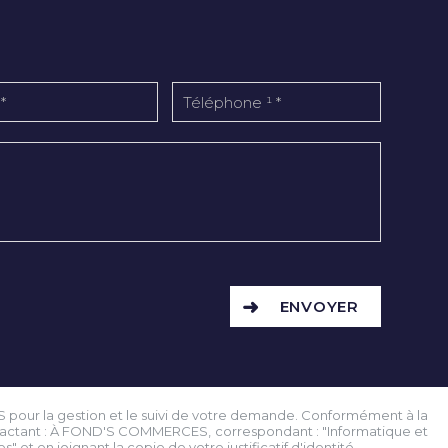
ENVOYER
S pour la gestion et le suivi de votre demande. Conformément à la
contactant : À FOND'S COMMERCES, correspondant : "Informatique et
" et en joignant la copie de votre justificatif d'identité.