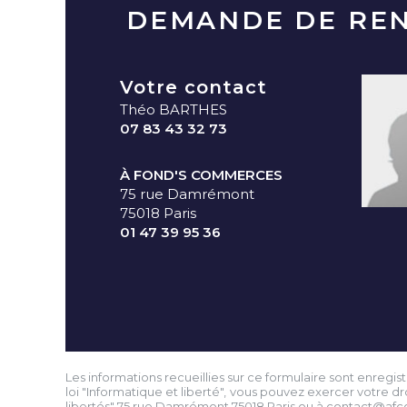
DEMANDE DE RE
Votre contact
Théo BARTHES
07 83 43 32 73
À FOND'S COMMERCES
75 rue Damrémont
75018 Paris
01 47 39 95 36
Les informations recueillies sur ce formulaire sont enreg
loi "Informatique et liberté", vous pouvez exercer votre 
libertés" 75 rue Damrémont 75018 Paris ou à
contact@afc