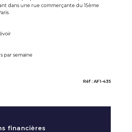
urant dans une rue commerçante du 15ème
ris.
évoir
rs par semaine
Réf : AF1-435
ns financières