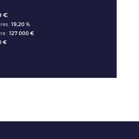
0 €
res :
19,20 %
ire :
127 000 €
0 €