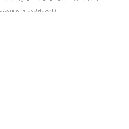
vous inscrire (
bloctel.gouv.fr
).