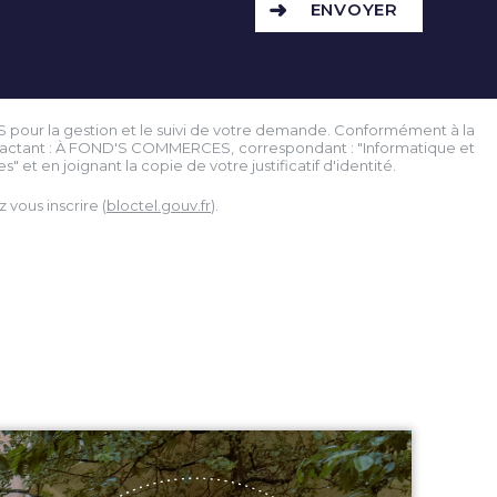
ENVOYER
S pour la gestion et le suivi de votre demande. Conformément à la
contactant : À FOND'S COMMERCES, correspondant : "Informatique et
" et en joignant la copie de votre justificatif d'identité.
vous inscrire (
bloctel.gouv.fr
).