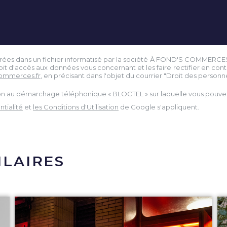
istrées dans un fichier informatisé par la société À FOND'S COMMERCE
droit d'accès aux données vous concernant et les faire rectifier en 
ommerces.fr
, en précisant dans l'objet du courrier "Droit des personnes
tion au démarchage téléphonique « BLOCTEL » sur laquelle vous pouvez 
tialité
et
les Conditions d'Utilisation
de Google s'appliquent.
ILAIRES