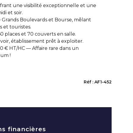
ant une visibilité exceptionnelle et une
di et soir.
e Grands Boulevards et Bourse, mêlant
et touristes.
0 places et 70 couverts en salle.
oir, établissement prêt à exploiter.
00 € HT/HC — Affaire rare dans un
um !
Réf : AF1-452
ns financières