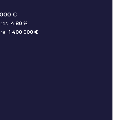
 000 €
res :
4,80 %
ire :
1 400 000 €