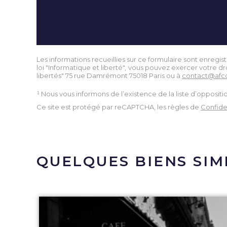
Les informations recueillies sur ce formulaire sont enreg
loi "Informatique et liberté", vous pouvez exercer votre 
libertés" 75 rue Damrémont 75018 Paris ou à
contact@afc
¹ Nous vous informons de l’existence de la liste d’opposi
Ce site est protégé par reCAPTCHA, les règles de
Confiden
QUELQUES BIENS SIM