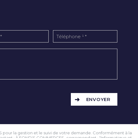
ENVOYER
S pour la gestion et le suivi de votre demande. Conformément à la
contactant : À FOND'S COMMERCES, correspondant : "Informatique et