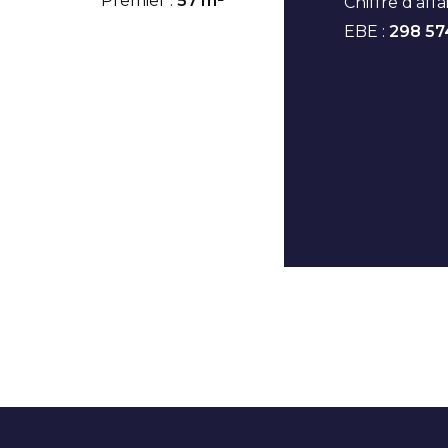
Premier :
57 m²
Chiffre d'affa
EBE :
298 57