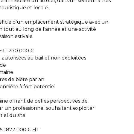
té immédiate du littoral, dans un secteur à très
ouristique et locale.
éficie d’un emplacement stratégique avec un
n tout au long de l’année et une activité
aison estivale.
ET : 270 000 €
 autorisées au bail et non exploitées
ade
emaine
res de bière par an
sonnière à fort potentiel
aine offrant de belles perspectives de
un professionnel souhaitant exploiter
iel du site.
25 : 872 000 € HT