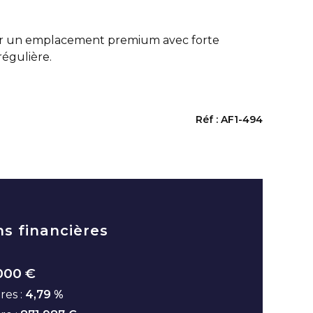
ur un emplacement premium avec forte
 régulière.
Réf : AF1-494
ns financières
000 €
res :
4,79 %