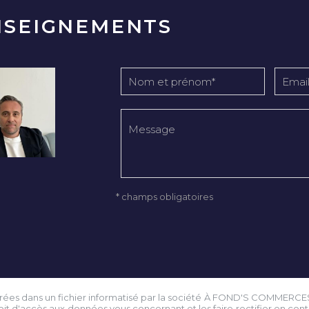
NSEIGNEMENTS
* champs obligatoires
istrées dans un fichier informatisé par la société À FOND'S COMMERCE
droit d'accès aux données vous concernant et les faire rectifier en 