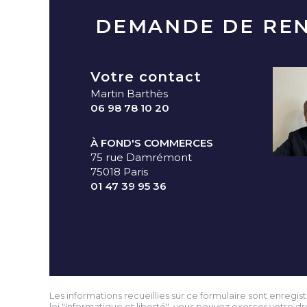
DEMANDE DE RE
Votre contact
Martin Barthès
06 98 78 10 20
À FOND'S COMMERCES
75 rue Damrémont
75018 Paris
01 47 39 95 36
Les informations recueillies sur ce formulaire sont enreg
loi "Informatique et liberté", vous pouvez exercer votre 