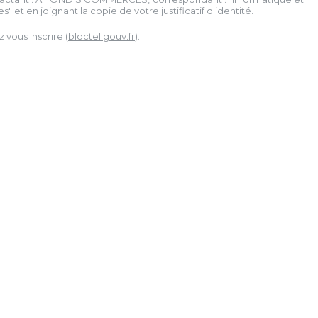
" et en joignant la copie de votre justificatif d'identité.
vous inscrire (
bloctel.gouv.fr
).