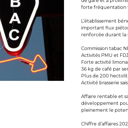
de gare et à proximi
forte fréquentation t
L’établissement bén
important flux piéto
renforcée durant la s
Commission tabac N
Activités PMU et FDJ
Forte activité limon
36 kg de café par s
Plus de 200 hectolit
Activité brasserie sai
Affaire rentable et s
développement pour 
pleinement le potent
Chiffre d’affaires 20