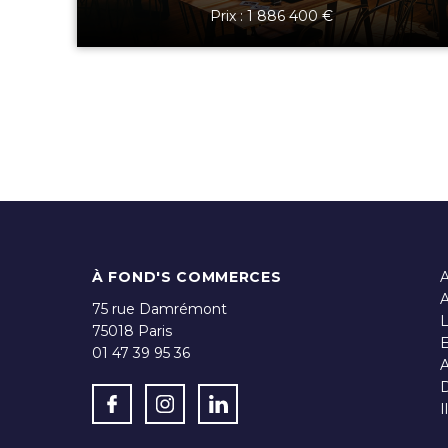
Prix : 1 886 400 €
À FOND'S COMMERCES
A
A
75 rue Damrémont
75018
Paris
E
01 47 39 95 36
A
D
I