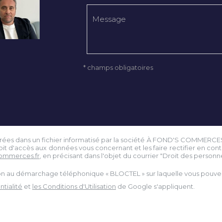
* champs obligatoires
istrées dans un fichier informatisé par la société À FOND'S COMMERCE
droit d'accès aux données vous concernant et les faire rectifier en 
ommerces.fr
, en précisant dans l'objet du courrier "Droit des personnes
tion au démarchage téléphonique « BLOCTEL » sur laquelle vous pouvez 
tialité
et
les Conditions d'Utilisation
de Google s'appliquent.