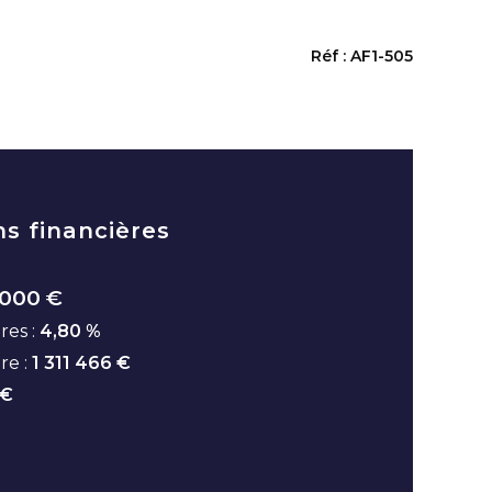
Réf : AF1-505
ns financières
 000 €
res :
4,80 %
ire :
1 311 466 €
 €