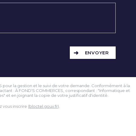
ENVOYER
S pour la gestion et le suivi de votre demande. Conformément à la
contactant : À FOND'S COMMERCES, correspondant : "Informatique et
" et en joignant la copie de votre justificatif d'identité.
vous inscrire (
bloctel.gouv.fr
).