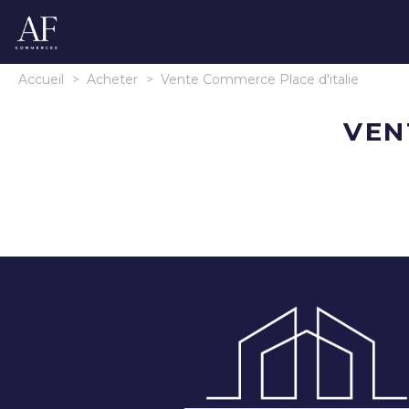
Accueil
>
Acheter
>
Vente Commerce Place d'italie
VEN