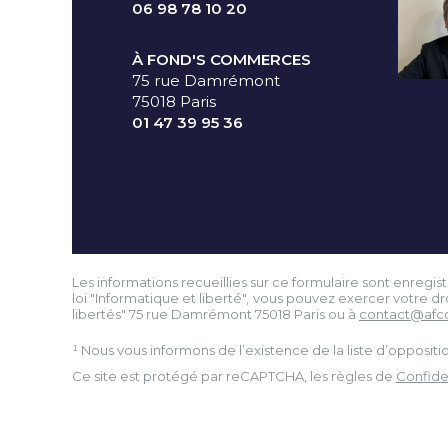
06 98 78 10 20
À FOND'S COMMERCES
75 rue Damrémont
75018 Paris
01 47 39 95 36
Les informations recueillies sur ce formulaire sont enreg
loi "Informatique et liberté", vous pouvez exercer votre 
libertés" 75 rue Damrémont 75018 Paris ou à
contact@afc
¹ Nous vous informons de l’existence de la liste d’opposi
Ce site est protégé par reCAPTCHA, les règles de
Confiden