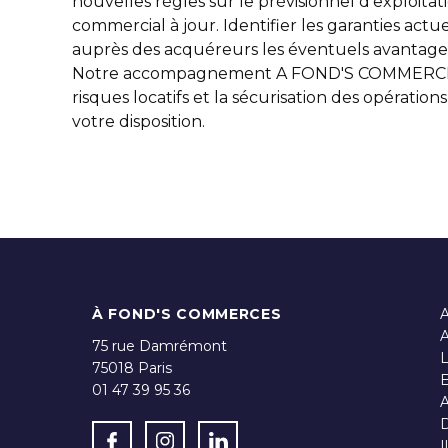
nouvelles règles sur le prévisionnel d'exploita
commercial à jour. Identifier les garanties actu
auprès des acquéreurs les éventuels avantages i
Notre accompagnement A FOND'S COMMERCES a
risques locatifs et la sécurisation des opérati
votre disposition.
À FOND'S COMMERCES
A
A
75 rue Damrémont
75018
Paris
E
01 47 39 95 36
A
D
I