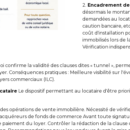
2.
Encadrement des
désormais le montan
demandées au locata
caution bancaire, et
coût d'installation 
immobilisés lors de l
Vérification indispen
loi confirme la validité des clauses dites « tunnel », pe
loyer. Conséquences pratiques : Meilleure visibilité sur l
loyers commerciaux (ILC).
cataire
Le dispositif permettant au locataire d'être prior
es opérations de vente immobilière. Nécessité de vérifie
acquéreurs de fonds de commerce Avant toute signature 
 paiement du loyer. Contrôler la rédaction de la clause d