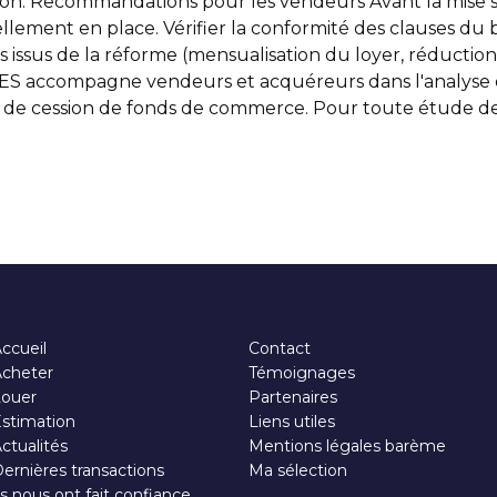
tion. Recommandations pour les vendeurs Avant la mise sur
ellement en place. Vérifier la conformité des clauses du 
ssus de la réforme (mensualisation du loyer, réduction d
ccompagne vendeurs et acquéreurs dans l'analyse de
ons de cession de fonds de commerce. Pour toute étude de 
ccueil
Contact
cheter
Témoignages
Louer
Partenaires
stimation
Liens utiles
ctualités
Mentions légales barème
ernières transactions
Ma sélection
ls nous ont fait confiance