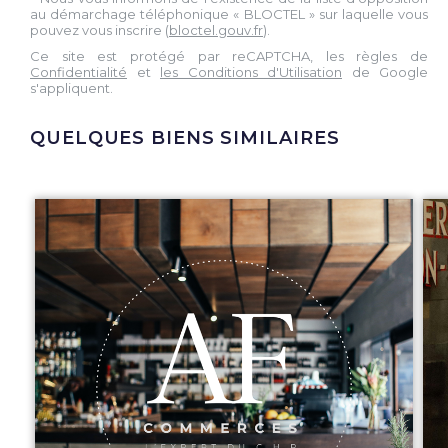
au démarchage téléphonique « BLOCTEL » sur laquelle vous
pouvez vous inscrire (
bloctel.gouv.fr
).
Ce site est protégé par reCAPTCHA, les règles de
Confidentialité
et
les Conditions d'Utilisation
de Google
s'appliquent.
QUELQUES BIENS SIMILAIRES