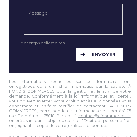
* champs obligatoires
ENVOYER
Les informations recueillies sur ce formulaire sont
enregistrées dans un fichier informatisé par la société À
FOND'S COMMERCES pour la gestion et le suivi de votre
demande. Conformément à la loi "Informatique et liberté",
vous pouvez exercer votre droit d'accès aux données vous
concernant et les faire rectifier en contactant : À FOND'S
COMMERCES, correspondant : "Informatique et libertés" 75
rue Damrémont 75018 Paris ou à
contact@afcommerces.fr
,
en précisant dans l'objet du courrier "Droit des personnes" et
en joignant la copie de votre justificatif d'identité.
¹ Nous vous informons de l’existence de la liste d’opposition