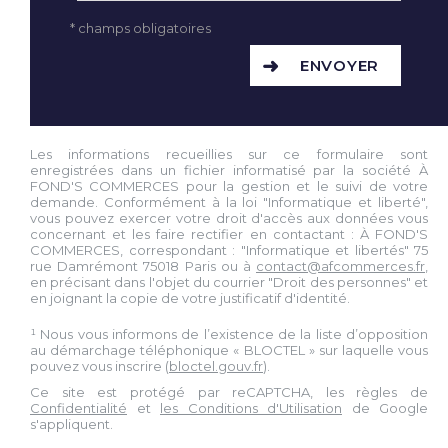
* champs obligatoires
ENVOYER
Les informations recueillies sur ce formulaire sont
enregistrées dans un fichier informatisé par la société À
FOND'S COMMERCES pour la gestion et le suivi de votre
demande. Conformément à la loi "Informatique et liberté",
vous pouvez exercer votre droit d'accès aux données vous
concernant et les faire rectifier en contactant : À FOND'S
COMMERCES, correspondant : "Informatique et libertés" 75
rue Damrémont 75018 Paris ou à
contact@afcommerces.fr
,
en précisant dans l'objet du courrier "Droit des personnes" et
en joignant la copie de votre justificatif d'identité.
¹ Nous vous informons de l’existence de la liste d’opposition
au démarchage téléphonique « BLOCTEL » sur laquelle vous
pouvez vous inscrire (
bloctel.gouv.fr
).
Ce site est protégé par reCAPTCHA, les règles de
Confidentialité
et
les Conditions d'Utilisation
de Google
s'appliquent.