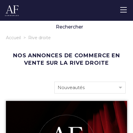
Localisation
m² max.
€ max.
€ max.
➜
Rechercher
Accueil
>
Rive droite
NOS ANNONCES DE COMMERCE EN
VENTE SUR LA RIVE DROITE