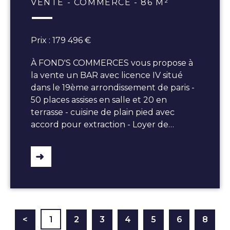
VENTE - COMMERCE - 86 M²
Prix : 179 496 €
À FOND'S COMMERCES vous propose à
la vente un BAR avec licence IV situé
dans le 19ème arrondissement de paris -
50 places assises en salle et 20 en
terrasse - cuisine de plain pied avec
accord pour extraction - Loyer de…
<
1
2
3
4
5
6
8