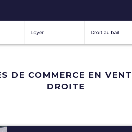
 pure
Localisation
m² min.
€ min.
€ min.
Loyer
Droit au bail
S DE COMMERCE EN VENTE
DROITE