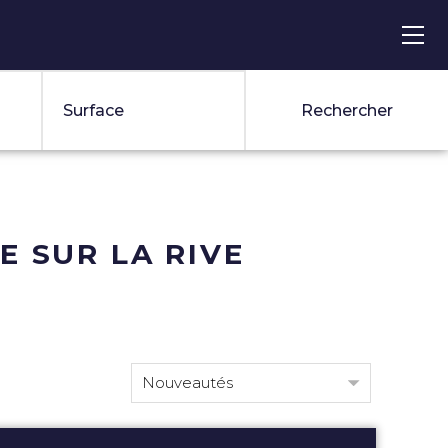
€ max.
m² max.
€ max.
Surface
Rechercher
 SUR LA RIVE