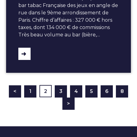
bar tabac Française des jeux en angle de
rue dans le 9ème arrondissement de
Paris. Chiffre d’affaires : 327 000 € hors
taxes, dont 134 000 € de commissions
Très beau volume au bar (bière,…
<
1
2
3
4
5
6
8
>