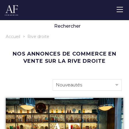
Localisation
m² max.
€ max.
€ max.
➜
Rechercher
Accueil
>
Rive droite
NOS ANNONCES DE COMMERCE EN
VENTE SUR LA RIVE DROITE